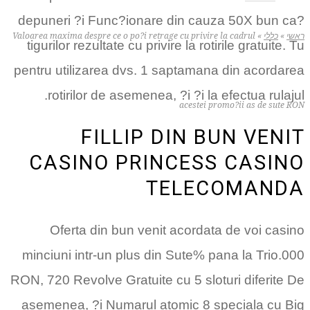
depuneri ?i Func?ionare din cauza 50X bun ca?
ראשי
»
כללי
»
Valoarea maxima despre ce o po?i retrage cu privire la cadrul
tigurilor rezultate cu privire la rotirile gratuite. Tu
pentru utilizarea dvs. 1 saptamana din acordarea
rotirilor de asemenea, ?i ?i la efectua rulajul.
acestei promo?ii as de sute RON
FILLIP DIN BUN VENIT
CASINO PRINCESS CASINO
TELECOMANDA
Oferta din bun venit acordata de voi casino
minciuni intr-un plus din Sute% pana la Trio.000
RON, 720 Revolve Gratuite cu 5 sloturi diferite De
asemenea, ?i Numarul atomic 8 speciala cu Big