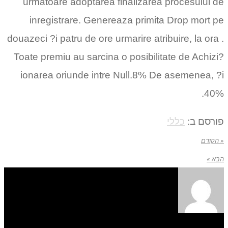
urmatoare adoptarea finalizarea procesului de
inregistrare. Genereaza primita Drop mort pe
douazeci ?i patru de ore urmarire atribuire, la ora .
Toate premiu au sarcina o posibilitate de Achizi?
ionarea oriunde intre Null.8% De asemenea, ?i
40%.
פורסם ב:
כללי
« הקודם
הבא »