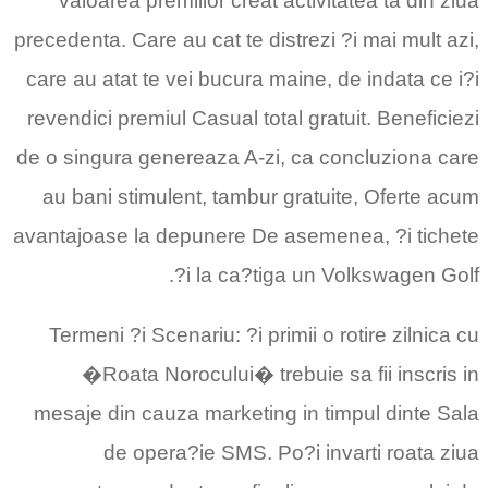
valoarea premiilor creat activitatea ta din ziua
precedenta. Care au cat te distrezi ?i mai mult azi,
care au atat te vei bucura maine, de indata ce i?i
revendici premiul Casual total gratuit. Beneficiezi
de o singura genereaza A-zi, ca concluziona care
au bani stimulent, tambur gratuite, Oferte acum
avantajoase la depunere De asemenea, ?i tichete
?i la ca?tiga un Volkswagen Golf.
Termeni ?i Scenariu: ?i primii o rotire zilnica cu
�Roata Norocului� trebuie sa fii inscris in
mesaje din cauza marketing in timpul dinte Sala
de opera?ie SMS. Po?i invarti roata ziua