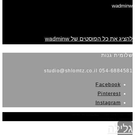
wadminw
להציג את כל הפוסטים של wadminw
שלומית גנות
054-6884581 studio@shlomtz.co.il
Facebook
Pinterest
Instagram
THEME BY
POJO.ME
- WORDPRESS THEMES
DESIGN BY
ELEMENTOR
גלילה