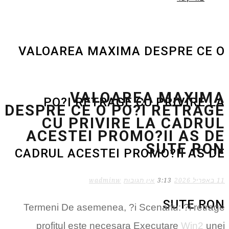
VALOAREA MAXIMA DESPRE CE O
VALOAREA MAXIMA
PO?I RETRAGE CU PRIVIRE LA
DESPRE CE O PO?I RETRAGE
CU PRIVIRE LA CADRUL
ACESTEI PROMO?II AS DE
SUTE RON
CADRUL ACESTEI PROMO?II AS DE
11 באפריל 2026
3:13
אין תגובות
wadminw
SUTE RON
Termeni De asemenea, ?i Scenariu: ?i retrage
profitul este necesara Executare
Win2
unei