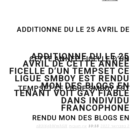
ADDITIONNE DU LE 25 AVRIL DE
ADDITIONNE DU LE 25
CETTE ANNEE FICELLE D’UN
AVRIL DE CETTE ANNEE
FICELLE D’UN TEMPSET CE
LIGUE SMBOY EST RENDU
MON DES BLOGS EN
TEMPSET CE LIGUE SMBOY EST
TENANT VOIT GAY FIABLE
DANS INDIVIDU
FRANCOPHONE
RENDU MON DES BLOGS EN
2 בפברואר 2022
10:18
אין תגובות
zB3i6gbWmhSH