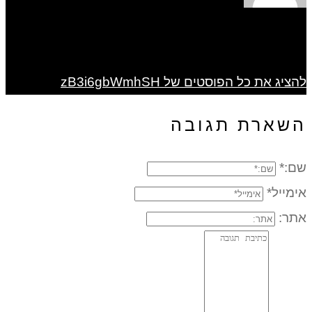
להציג את כל הפוסטים של zB3i6gbWmhSH
השארת תגובה
שם:*
אימייל*
אתר: