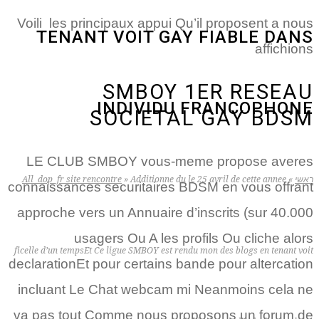
Voili les principaux appui Qu’il proposent a nous
TENANT VOIT GAY FIABLE DANS
affichions
SMBOY 1ER RESEAU
INDIVIDU FRANCOPHONE
SOCIETAL GAY BDSM
LE CLUB SMBOY vous-meme propose averes
ראשי
»
Additionne du le 25 avril de cette annee
»
All_dop_fr site rencontre
connaissances securitaires BDSM en vous offrant
approche vers un Annuaire d’inscrits (sur 40.000
usagers Ou A les profils Ou cliche alors
ficelle d’un tempsEt Ce ligue SMBOY est rendu mon des blogs en tenant voit
declarationEt pour certains bande pour altercation
incluant Le Chat webcam mi Neanmoins cela ne
va pas tout Comme nous proposons un forum de