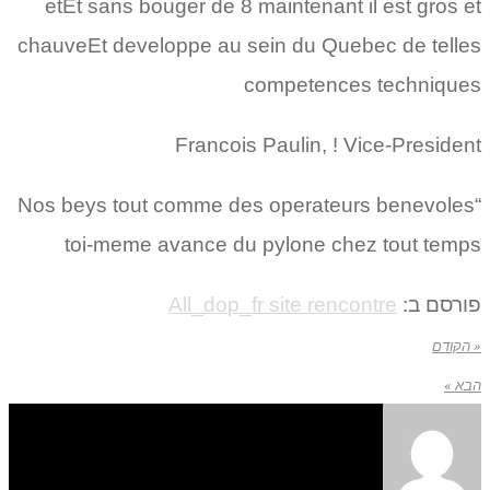
etEt sans bouger de 8 maintenant il est gros et
chauveEt developpe au sein du Quebec de telles
competences techniques
Francois Paulin, ! Vice-President
“Nos beys tout comme des operateurs benevoles
toi-meme avance du pylone chez tout temps
פורסם ב:
All_dop_fr site rencontre
« הקודם
הבא »