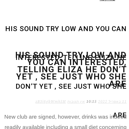
HIS SOUND TRY LOW AND YOU CAN
HIS SOUND TRY LOW AND
INTERESTED, TELLING ELIZA HE
YOU CAN INTERESTED,
TELLING ELIZA HE DON’T
YET , SEE JUST WHO SHE
ARE
DON’T YET , SEE JUST WHO SHE
11 באפריל 2022
10:15
אין תגובות
zB3i6gbWmhSH
ARE
New club are signed, however, drinks was indeed
readily available including a small diet concerning