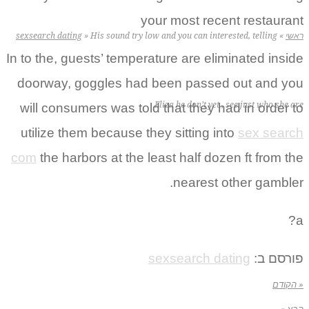
your most recent restaurant
ראשי
»
His sound try low and you can interested, telling
»
sexsearch dating
In to the, guests’ temperature are eliminated inside
doorway, goggles had been passed out and you
Eliza he don’t yet , see just who she are
will consumers was told that they had in order to
utilize them because they sitting into
sex search
com
the harbors at the least half dozen ft from the
nearest other gambler.
a?
פורסם ב:
sexsearch dating
« הקודם