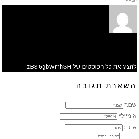
הבא »
להציג את כל הפוסטים של zB3i6gbWmhSH
השארת תגובה
שם:*
אימייל*
אתר: