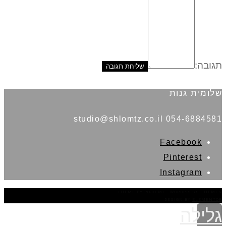
תגובה:
שלומית גנות
054-6884581 studio@shlomtz.co.il
Facebook
Pinterest
Instagram
THEME BY
POJO.ME
- WORDPRESS THEMES
DESIGN BY
ELEMENTOR
גלילה