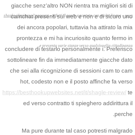
giacche senz’altro NON rientra tra migliori siti di
camchat presenti sul web e non e di sicuro uno
shagle eliminare l'account
»
Infatti il posto e portato con molte lingue
»
ראשי
dei ancora popolari, tuttavia ha attirato la mia
prontezza e mi ha incuriosito quanto fermo in
e presenta varie stanze verso qualsivoglia cittadinanza.
concludere di testarlo personalmente i. Preferisco
sottolineare fin da immediatamente giacche dato
che sei alla ricognizione di sessioni cam to cam
hot, codesto non e il posto affinche fa verso
https://besthookupwebsites.net/it/shagle-review/
te
ed verso contratto ti spieghero addirittura il
perche.
Ma pure durante tal caso potresti malgrado