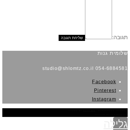
תגובה:
שלומית גנות
054-6884581 studio@shlomtz.co.il
Facebook
Pinterest
Instagram
THEME BY
POJO.ME
- WORDPRESS THEMES
DESIGN BY
ELEMENTOR
גלילה