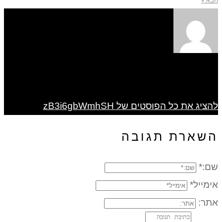
הבא »
להציג את כל הפוסטים של zB3i6gbWmhSH
השארת תגובה
שם:*
אימייל*
אתר: