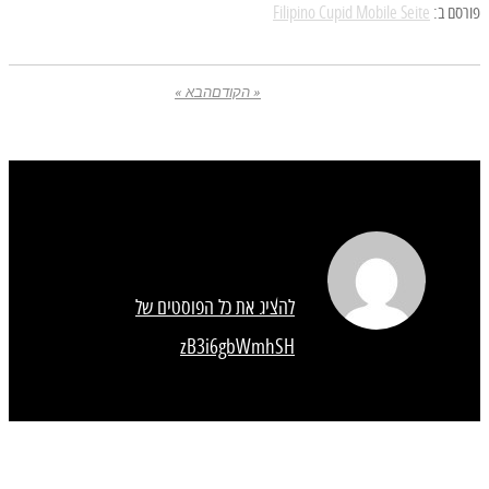
פורסם ב:
Filipino Cupid Mobile Seite
« הקודם
הבא »
להציג את כל הפוסטים של
zB3i6gbWmhSH