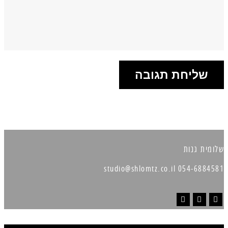
שלומית גנות
054-6884581 studio@shlomtz.co.il
Instagram
Pinterest
Facebook