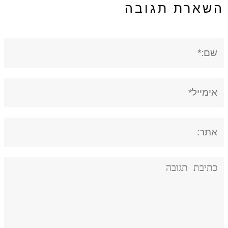
השארת תגובה
שם:*
אימייל*
אתר:
תגובה: