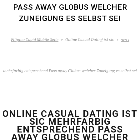
PASS AWAY GLOBUS WELCHER
ZUNEIGUNG ES SELBST SEI
ראשי
»
Online Casual Dating ist sic
»
Filipino Cupid Mobile Seite
mehrfarbig entsprechend Pass away Globus welcher Zuneigung es selbst sei
ONLINE CASUAL DATING IST
SIC MEHRFARBIG
ENTSPRECHEND PASS
AWAY GLOBUS WELCHER